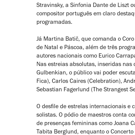
Stravinsky, a
Sinfonia Dante
de Liszt 
compositor português em claro destaq
programadas.
Já Martina Batič, que comanda o Coro 
de Natal e Páscoa, além de três progr
autores nacionais como Eurico Carrap
Nas estreias absolutas, inseridas na
Gulbenkian, o público vai poder escut
Fica
), Carlos Caires (
Celebration
), And
Sebastian Fagerlund (
The Strangest S
O desfile de estrelas internacionais e
solistas. O pódio de maestros conta co
de presenças femininas como Joana Ca
Tabita Berglund, enquanto o Concerto