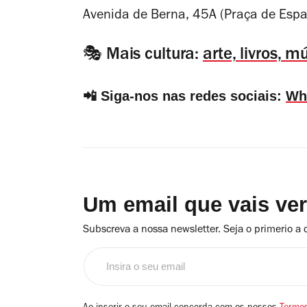
Avenida de Berna, 45A (Praça de Espa
🎭 Mais cultura:
arte, livros, 
📲 Siga-nos nas redes sociais:
Wh
Um email que vais ve
Subscreva a nossa newsletter. Seja o primerio a 
Insira
o
seu
email