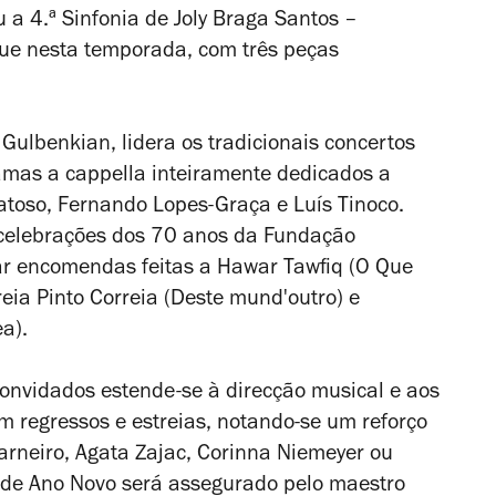
ou a
4.ª Sinfonia
de Joly Braga Santos –
ue nesta temporada, com três peças
Gulbenkian, lidera os tradicionais concertos
amas a cappella inteiramente dedicados a
atoso, Fernando Lopes-Graça e Luís Tinoco.
s celebrações dos 70 anos da Fundação
ar encomendas feitas a Hawar Tawfiq (
O Que
reia Pinto Correia (
Deste mund'outro
) e
ea
).
 convidados estende-se à direcção musical e aos
m regressos e estreias, notando-se um reforço
rneiro, Agata Zajac, Corinna Niemeyer ou
 de Ano Novo será assegurado pelo maestro