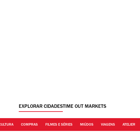
EXPLORAR CIDADES
TIME OUT MARKETS
CULTURA
COMPRAS
FILMES E SÉRIES
MIÚDOS
VIAGENS
ATELIER