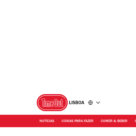
Ir
Ir
para
para
o
o
conteúdo
rodapé
LISBOA
NOTÍCIAS
COISAS PARA FAZER
COMER & BEBER