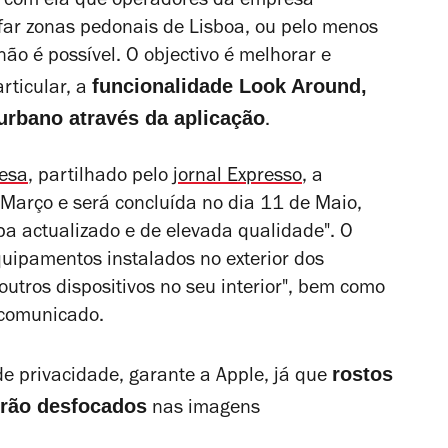
É com ela que operadores da empresa
far zonas pedonais de Lisboa, ou pelo menos
não é possível. O objectivo é melhorar e
funcionalidade Look Around,
rticular, a
urbano através da aplicação
.
esa
, partilhado pelo
jornal
Expresso
, a
arço e será concluída no dia 11 de Maio,
a actualizado e de elevada qualidade". O
quipamentos instalados no exterior dos
utros dispositivos no seu interior", bem como
 comunicado.
rostos
e privacidade, garante a Apple, já que
erão desfocados
nas imagens