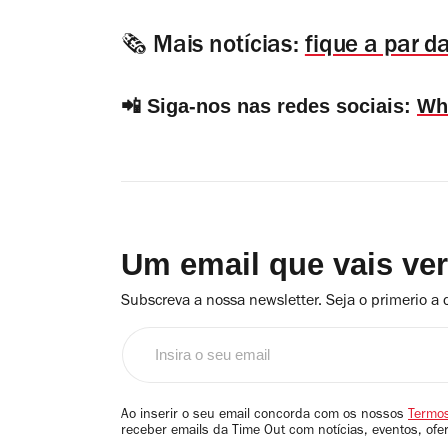
🗞️
Mais notícias:
fique a par 
📲 Siga-nos nas redes sociais:
Wh
Um email que vais ve
Subscreva a nossa newsletter. Seja o primerio a 
Insira
o
seu
email
Ao inserir o seu email concorda com os nossos
Termos
receber emails da Time Out com notícias, eventos, ofe