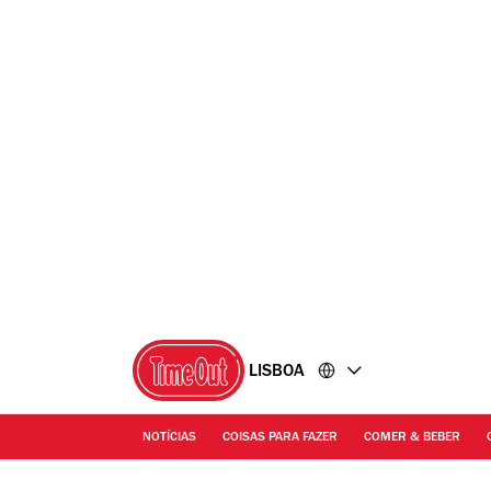
Ir
Ir
para
para
o
o
conteúdo
rodapé
LISBOA
NOTÍCIAS
COISAS PARA FAZER
COMER & BEBER