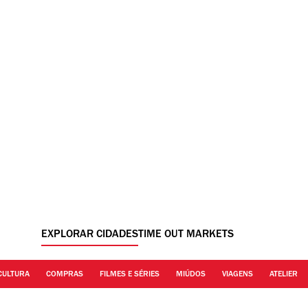
EXPLORAR CIDADES
TIME OUT MARKETS
CULTURA
COMPRAS
FILMES E SÉRIES
MIÚDOS
VIAGENS
ATELIER