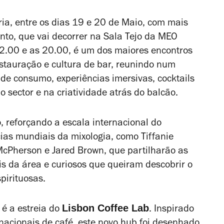
ria, entre os dias 19 e 20 de Maio, com mais
nto, que vai decorrer na Sala Tejo da MEO
12.00 e as 20.00, é um dos maiores encontros
estauração e cultura de bar, reunindo num
 de consumo, experiências imersivas, cocktails
o sector e na criatividade atrás do balcão.
, reforçando a escala internacional do
ias mundiais da mixologia, como Tiffanie
 McPherson e Jared Brown, que partilharão as
is da área e curiosos que queiram descobrir o
pirituosas.
Lisbon Coffee Lab
é a estreia do
. Inspirado
rnacionais de café, este novo hub foi desenhado