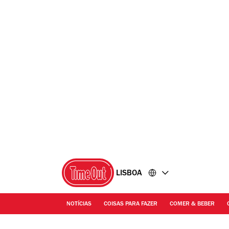
Ir
Ir
para
para
o
o
conteúdo
rodapé
LISBOA
NOTÍCIAS
COISAS PARA FAZER
COMER & BEBER