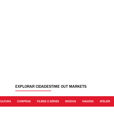
EXPLORAR CIDADES
TIME OUT MARKETS
CULTURA
COMPRAS
FILMES E SÉRIES
MIÚDOS
VIAGENS
ATELIER