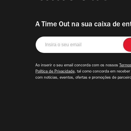
A Time Out na sua caixa de en
Insira
o
seu
email
Ao inserir o seu email concorda com os nossos
Termos
Política de Privacidade
, tal como concorda em receber
com notícias, eventos, ofertas e promoções de parceir