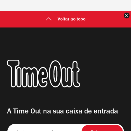
F
Voltar ao topo
A Time Out na sua caixa de entrada
Insira