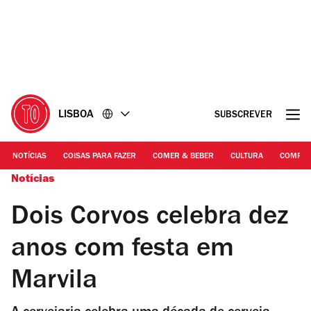
Ir
Ir
para
para
o
o
conteúdo
rodapé
LISBOA
SUBSCREVER
NOTÍCIAS
COISAS PARA FAZER
COMER & BEBER
CULTURA
COMPR
Notícias
Dois Corvos celebra dez
anos com festa em
Marvila