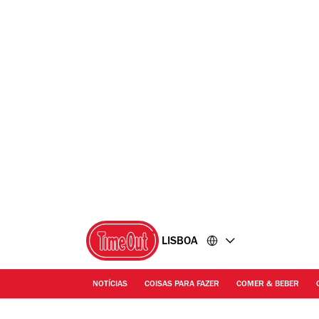
Ir
Ir
para
para
o
o
conteúdo
rodapé
LISBOA
NOTÍCIAS
COISAS PARA FAZER
COMER & BEBER