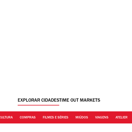
EXPLORAR CIDADES
TIME OUT MARKETS
CULTURA
COMPRAS
FILMES E SÉRIES
MIÚDOS
VIAGENS
ATELIER