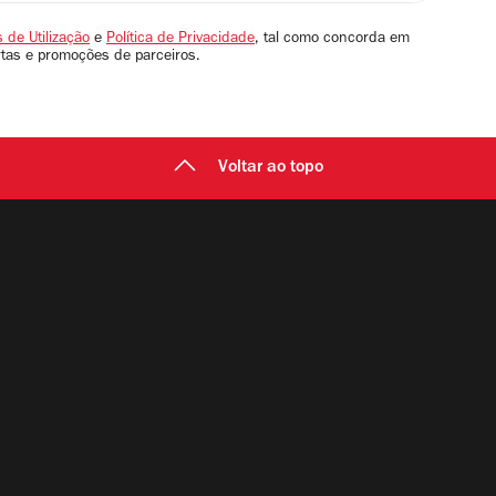
 de Utilização
e
Política de Privacidade
, tal como concorda em
rtas e promoções de parceiros.
Voltar ao topo