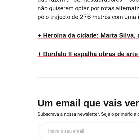
que fazem a rota Restauradores – São
não quiserem optar por rotas alternativ
pé o trajecto de 276 metros com uma 
+ Heroína da cidade: Marta Silva, a
+ Bordalo II espalha obras de art
Um email que vais ve
Subscreva a nossa newsletter. Seja o primerio a 
Insira
o