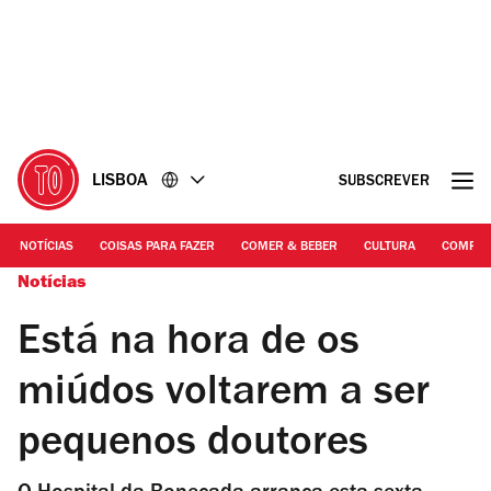
Ir
Ir
para
para
o
o
conteúdo
rodapé
LISBOA
SUBSCREVER
NOTÍCIAS
COISAS PARA FAZER
COMER & BEBER
CULTURA
COMPR
Notícias
Está na hora de os
miúdos voltarem a ser
pequenos doutores