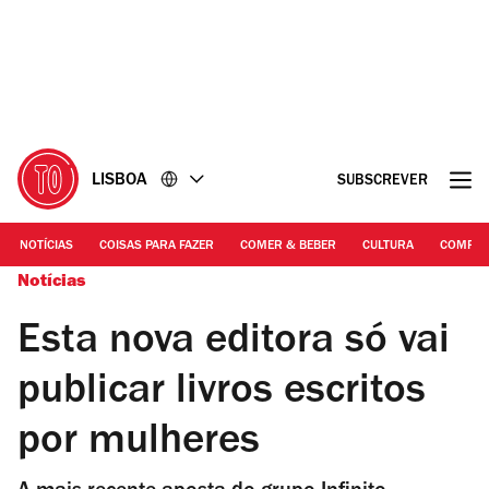
Ir
Ir
para
para
o
o
conteúdo
rodapé
LISBOA
SUBSCREVER
NOTÍCIAS
COISAS PARA FAZER
COMER & BEBER
CULTURA
COMPR
Notícias
Esta nova editora só vai
publicar livros escritos
por mulheres