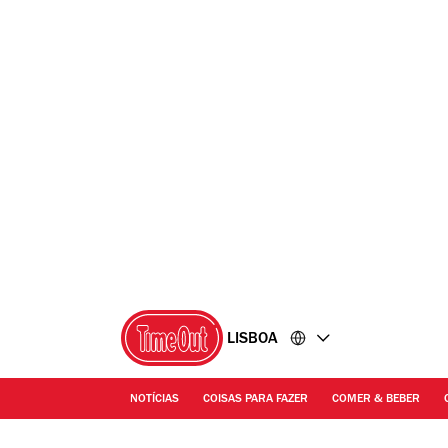
Ir
Ir
para
para
o
o
conteúdo
rodapé
LISBOA
NOTÍCIAS
COISAS PARA FAZER
COMER & BEBER