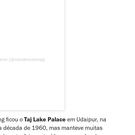
azine (@wanderlustmag)
ng ficou o
Taj Lake Palace
em Udaipur, na
e a década de 1960, mas manteve muitas