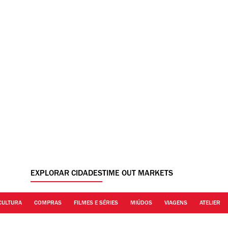
EXPLORAR CIDADES
TIME OUT MARKETS
CULTURA
COMPRAS
FILMES E SÉRIES
MIÚDOS
VIAGENS
ATELIER