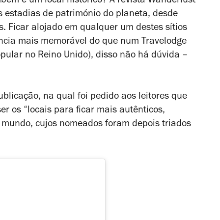
bém é um local histórico? A revista
Wanderlust
 estadias de património do planeta, desde
s. Ficar alojado em qualquer um destes sítios
ência mais memorável do que num Travelodge
pular no Reino Unido), disso não há dúvida –
blicação, na qual foi pedido aos leitores que
 os “locais para ficar mais autênticos,
do mundo, cujos nomeados foram depois triados