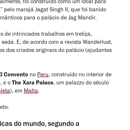
nalmente, foi construído como um local para
” pelo marajá Jagat Singh II, que foi banido
omânticos para o palácio de Jag Mandir.
s de intrincados trabalhos em treliça,
 seda. E, de acordo com a revista
Wanderlust
,
 dos criados originais do palácio (ajudantes
El Convento
no
Peru
, construído no interior de
, e o
The Xara Palace
, um
palazzo
do século
leta
), em
Malta
.
eto.
ricas do mundo, segundo a