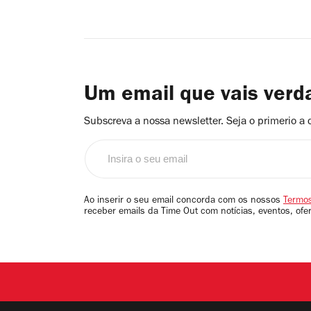
Um email que vais ver
Subscreva a nossa newsletter. Seja o primerio a 
Insira
o
seu
email
Ao inserir o seu email concorda com os nossos
Termos
receber emails da Time Out com notícias, eventos, ofe