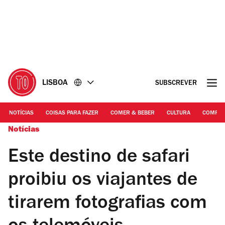
Ir
Ir
para
para
o
o
conteúdo
rodapé
LISBOA
SUBSCREVER
NOTÍCIAS
COISAS PARA FAZER
COMER & BEBER
CULTURA
COMPR
Notícias
Este destino de safari
proibiu os viajantes de
tirarem fotografias com