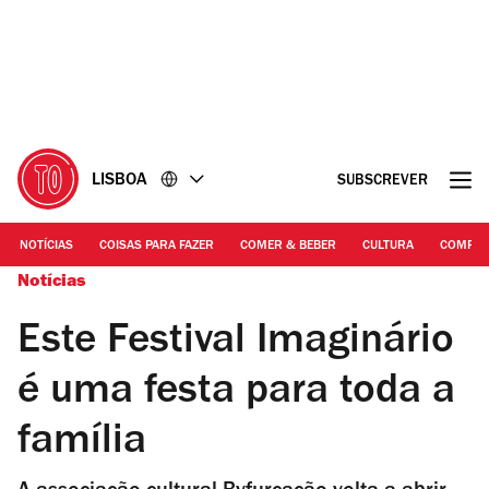
Ir
Ir
para
para
o
o
conteúdo
rodapé
LISBOA
SUBSCREVER
NOTÍCIAS
COISAS PARA FAZER
COMER & BEBER
CULTURA
COMPR
Notícias
Este Festival Imaginário
é uma festa para toda a
família