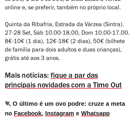
os 30€/1 dia e os 50€/2 dias. Estão à venda
online e, se preferir, também no próprio local.
Quinta da Ribafria, Estrada da Várzea (Sintra).
27-28 Set, Sáb 10.00-18.00, Dom 10.00-17.00.
8€-10€ (1 dia), 12€-18€ (2 dias), 50€ (bilhete
de família para dois adultos e duas crianças),
grátis até aos 3 anos.
Mais notícias:
fique a par das
principais novidades com a Time Out
🏃 O último é um ovo podre: cruze a meta
no
Facebook
,
Instagram
e
Whatsapp