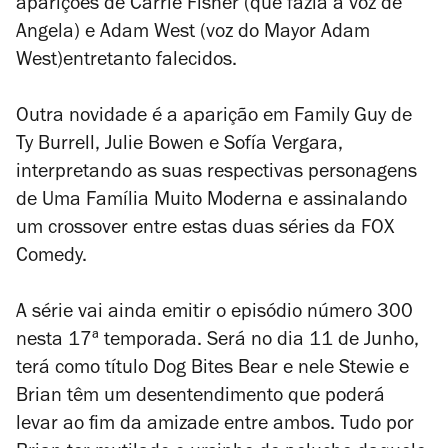
aparições de Carrie Fisher (que fazia a voz de
Angela) e Adam West (voz do Mayor Adam
West)entretanto falecidos.
Outra novidade é a aparição em
Family Guy
de
Ty Burrell, Julie Bowen e Sofía Vergara,
interpretando as suas respectivas personagens
de
Uma Família Muito Moderna
e assinalando
um
crossover
entre estas duas séries da FOX
Comedy.
A série vai ainda emitir o episódio número 300
nesta 17ª temporada. Será no dia 11 de Junho,
terá como título
Dog Bites Bear
e nele Stewie e
Brian têm um desentendimento que poderá
levar ao fim da amizade entre ambos. Tudo por