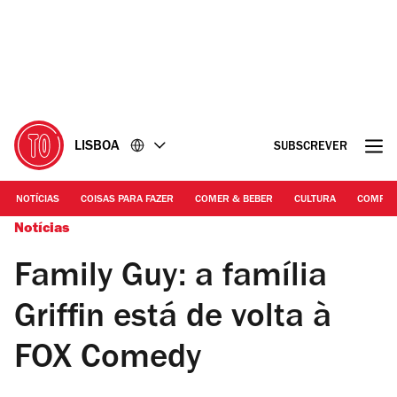
Ir
Ir
para
para
o
o
conteúdo
rodapé
LISBOA
SUBSCREVER
NOTÍCIAS
COISAS PARA FAZER
COMER & BEBER
CULTURA
COMPR
Notícias
Family Guy: a família
Griffin está de volta à
FOX Comedy