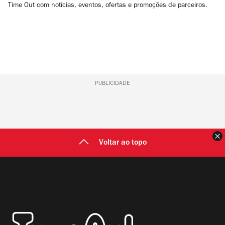
Time Out com notícias, eventos, ofertas e promoções de parceiros.
PUBLICIDADE
F
Voltar ao topo