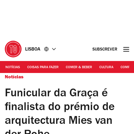
Ir
Ir
para
para
o
o
conteúdo
rodapé
LISBOA
SUBSCREVER
NOTÍCIAS
COISAS PARA FAZER
COMER & BEBER
CULTURA
COMPR
Notícias
Funicular da Graça é
finalista do prémio de
arquitectura Mies van