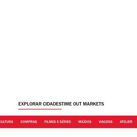
EXPLORAR CIDADES
TIME OUT MARKETS
CULTURA
COMPRAS
FILMES E SÉRIES
MIÚDOS
VIAGENS
ATELIER