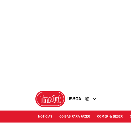
Ir
Ir
para
para
o
o
conteúdo
rodapé
LISBOA
NOTÍCIAS
COISAS PARA FAZER
COMER & BEBER