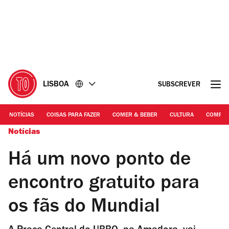
Ir
Ir
para
para
o
o
conteúdo
rodapé
LISBOA
SUBSCREVER
NOTÍCIAS
COISAS PARA FAZER
COMER & BEBER
CULTURA
COMPR
Notícias
Há um novo ponto de
encontro gratuito para
os fãs do Mundial