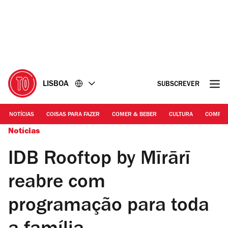
Ir
Ir
para
para
o
o
conteúdo
rodapé
LISBOA
SUBSCREVER
NOTÍCIAS
COISAS PARA FAZER
COMER & BEBER
CULTURA
COMPR
Notícias
IDB Rooftop by Mīrārī
reabre com
programação para toda