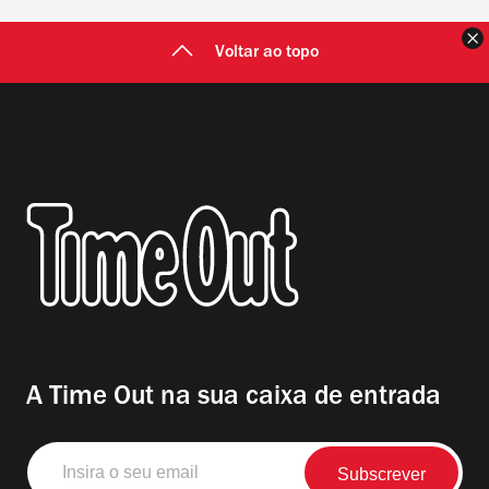
F
Voltar ao topo
A Time Out na sua caixa de entrada
Insira
o