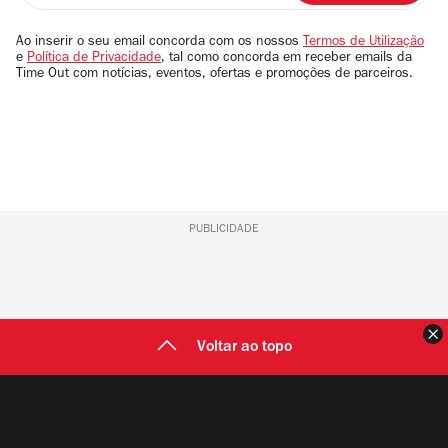
seu
email
Ao inserir o seu email concorda com os nossos
Termos de Utilização
e
Política de Privacidade
, tal como concorda em receber emails da
Time Out com notícias, eventos, ofertas e promoções de parceiros.
PUBLICIDADE
F
Voltar ao topo