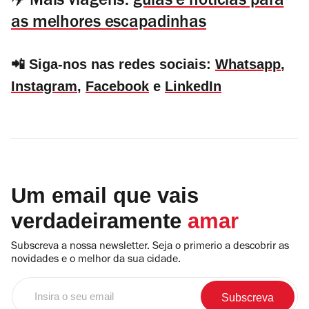
✈️ Mais viagens:
guias e notícias para
as melhores escapadinhas
📲 Siga-nos nas redes sociais:
Whatsapp
,
Instagram
,
Facebook
e
LinkedIn
Um email que vais
verdadeiramente
amar
Subscreva a nossa newsletter. Seja o primerio a descobrir as
novidades e o melhor da sua cidade.
Insira
o