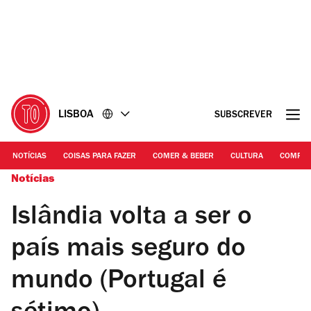
Ir
Ir
para
para
o
o
conteúdo
rodapé
LISBOA
SUBSCREVER
NOTÍCIAS
COISAS PARA FAZER
COMER & BEBER
CULTURA
COMPR
Notícias
Islândia volta a ser o
país mais seguro do
mundo (Portugal é