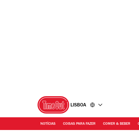
Ir
Ir
para
para
o
o
conteúdo
rodapé
LISBOA
NOTÍCIAS
COISAS PARA FAZER
COMER & BEBER