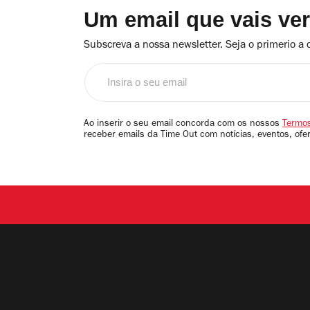
Um email que vais ve
Subscreva a nossa newsletter. Seja o primerio a 
Insira
o
seu
email
Ao inserir o seu email concorda com os nossos
Termos
receber emails da Time Out com notícias, eventos, ofe