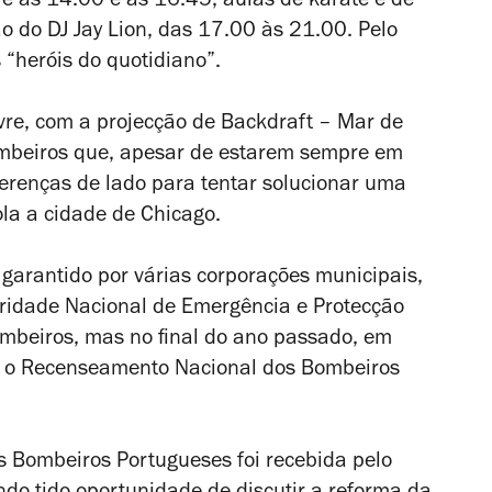
re as 14.00 e as 16.45, aulas de karaté e de
ão do DJ Jay Lion, das 17.00 às 21.00. Pelo
 “heróis do quotidiano”.
ivre, com a projecção de
Backdraft – Mar de
ombeiros que, apesar de estarem sempre em
iferenças de lado para tentar solucionar uma
ola a cidade de Chicago.
 garantido por várias corporações municipais,
ridade Nacional de Emergência e Protecção
ombeiros, mas no final do ano passado, em
r o Recenseamento Nacional dos Bombeiros
s Bombeiros Portugueses foi recebida pelo