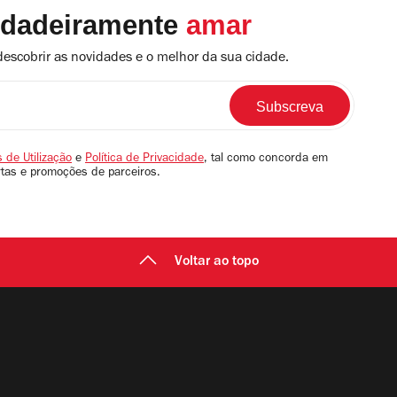
rdadeiramente
amar
descobrir as novidades e o melhor da sua cidade.
 de Utilização
e
Política de Privacidade
, tal como concorda em
rtas e promoções de parceiros.
Voltar ao topo