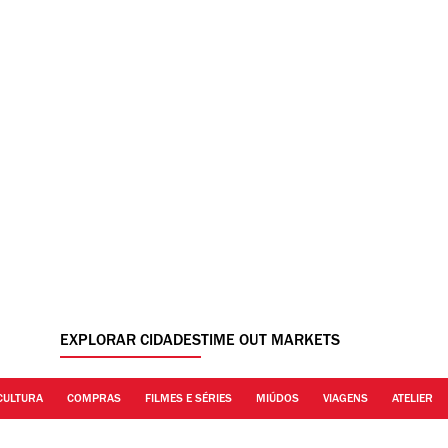
EXPLORAR CIDADES
TIME OUT MARKETS
CULTURA
COMPRAS
FILMES E SÉRIES
MIÚDOS
VIAGENS
ATELIER