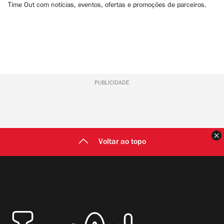
Time Out com notícias, eventos, ofertas e promoções de parceiros.
PUBLICIDADE
F
Voltar ao topo