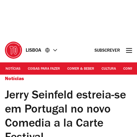
Ir
Ir
para
para
o
o
conteúdo
rodapé
LISBOA
SUBSCREVER
NOTÍCIAS
COISAS PARA FAZER
COMER & BEBER
CULTURA
COMPR
Notícias
Jerry Seinfeld estreia-se
em Portugal no novo
Comedia a la Carte