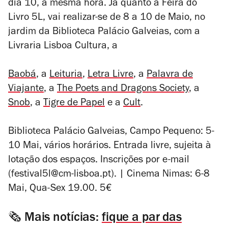
dia 10, à mesma hora. Já quanto à Feira do
Livro 5L, vai realizar-se de 8 a 10 de Maio, no
jardim da Biblioteca Palácio Galveias, com a
Livraria Lisboa Cultura, a
Baobá
, a
Leituria
,
Letra Livre
, a
Palavra de
Viajante
, a
The Poets and Dragons Society
, a
Snob
, a
Tigre de Papel
e a
Cult
.
Biblioteca Palácio Galveias, Campo Pequeno: 5-
10 Mai, vários horários. Entrada livre, sujeita à
lotação dos espaços. Inscrições por e-mail
(festival5l@cm-lisboa.pt). | Cinema Nimas: 6-8
Mai, Qua-Sex 19.00. 5€
🗞️ Mais notícias:
fique a par das