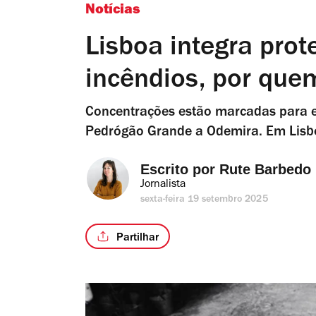
Notícias
Lisboa integra prot
incêndios, por quem
Concentrações estão marcadas para e
Pedrógão Grande a Odemira. Em Lisb
Escrito por 
Rute Barbedo
Jornalista
sexta-feira 19 setembro 2025
Partilhar