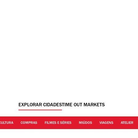
EXPLORAR CIDADES
TIME OUT MARKETS
CULTURA
COMPRAS
FILMES E SÉRIES
MIÚDOS
VIAGENS
ATELIER