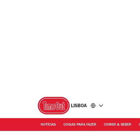
Ir
Ir
para
para
o
o
conteúdo
rodapé
LISBOA
NOTÍCIAS
COISAS PARA FAZER
COMER & BEBER