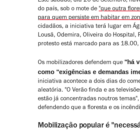
Este sábado, dia 20 de Setembro, hav
do país, sob o mote de
"que outra flor
para quem persiste em habitar em zon
cidadãos, a iniciativa terá lugar em Á
Lousã, Odemira, Oliveira do Hospital,
protesto está marcado para as 18.00
"há v
Os mobilizadores defendem que
como "exigências e demandas ime
iniciativa acontece a dois dias do com
aleatória. "
O Verão finda e as televisõe
estão já concentradas noutros temas", 
defendendo que a floresta e os incênd
Mobilização popular é "necessá