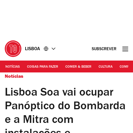
Ir
Ir
para
para
o
o
conteúdo
rodapé
LISBOA
SUBSCREVER
NOTÍCIAS
COISAS PARA FAZER
COMER & BEBER
CULTURA
COMPR
Notícias
Lisboa Soa vai ocupar
Panóptico do Bombarda
e a Mitra com