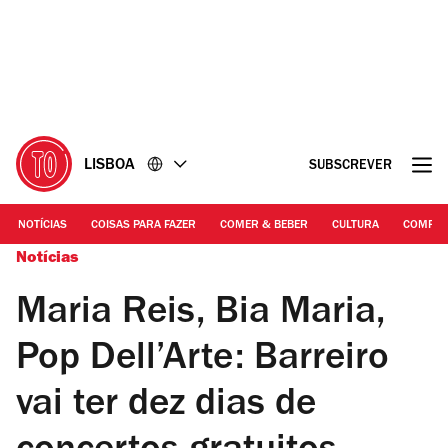
Ir
Ir
para
para
o
o
conteúdo
rodapé
LISBOA
SUBSCREVER
NOTÍCIAS
COISAS PARA FAZER
COMER & BEBER
CULTURA
COMPR
Notícias
Maria Reis, Bia Maria,
Pop Dell’Arte: Barreiro
vai ter dez dias de