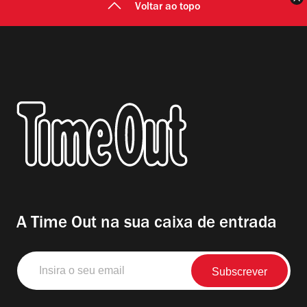
Voltar ao topo
A Time Out na sua caixa de entrada
Insira
o
seu