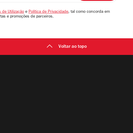
 de Utilização
e
Política de Privacidade
, tal como concorda em
rtas e promoções de parceiros.
Voltar ao topo