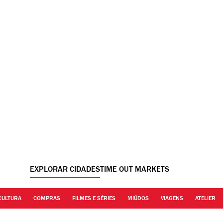
EXPLORAR CIDADES
TIME OUT MARKETS
CULTURA
COMPRAS
FILMES E SÉRIES
MIÚDOS
VIAGENS
ATELIER