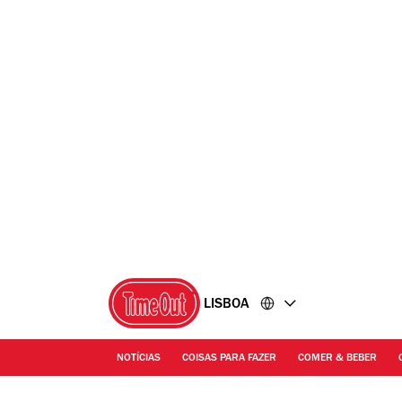
Ir
Ir
para
para
o
o
conteúdo
rodapé
LISBOA
NOTÍCIAS
COISAS PARA FAZER
COMER & BEBER