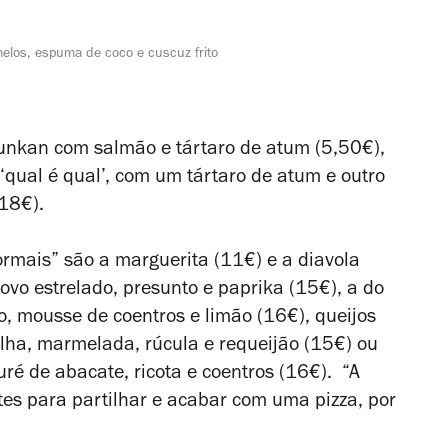
melos, espuma de coco e cuscuz frito
gunkan com salmão e tártaro de atum (5,50€),
‘qual é qual’, com um tártaro de atum e outro
(18€).
ormais” são a marguerita (11€) e a diavola
ovo estrelado, presunto e paprika (15€), a do
, mousse de coentros e limão (16€), queijos
ilha, marmelada, rúcula e requeijão (15€) ou
ré de abacate, ricota e coentros (16€). “A
stes para partilhar e acabar com uma pizza, por