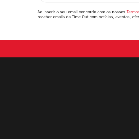
seu
email
Ao inserir o seu email concorda com os nossos
Termos
receber emails da Time Out com notícias, eventos, ofe