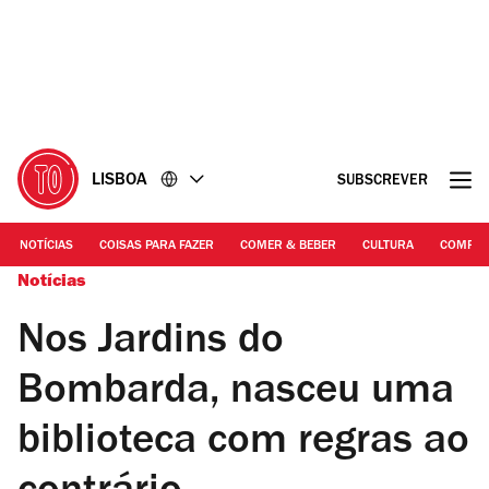
Ir
Ir
para
para
o
o
conteúdo
rodapé
LISBOA
SUBSCREVER
NOTÍCIAS
COISAS PARA FAZER
COMER & BEBER
CULTURA
COMPR
Notícias
Nos Jardins do
Bombarda, nasceu uma
biblioteca com regras ao