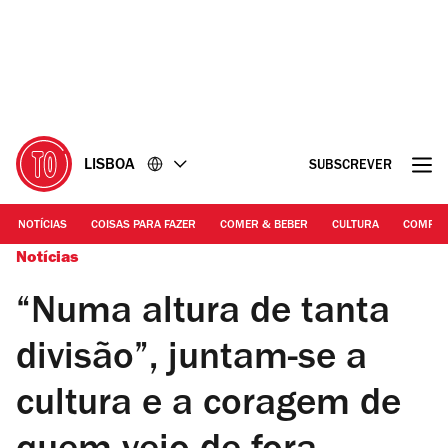
Ir
Ir
para
para
o
o
conteúdo
rodapé
LISBOA
SUBSCREVER
NOTÍCIAS
COISAS PARA FAZER
COMER & BEBER
CULTURA
COMPR
Notícias
“Numa altura de tanta
divisão”, juntam-se a
cultura e a coragem de