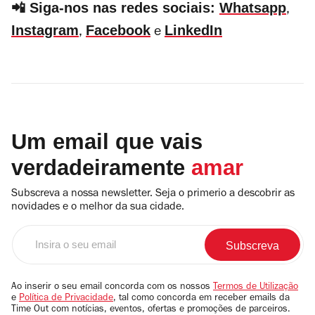
📲 Siga-nos nas redes sociais:
Whatsapp
,
Instagram
Facebook
LinkedIn
,
e
Um email que vais
verdadeiramente
amar
Subscreva a nossa newsletter. Seja o primerio a descobrir as
novidades e o melhor da sua cidade.
Insira
o
seu
email
Ao inserir o seu email concorda com os nossos
Termos de Utilização
e
Política de Privacidade
, tal como concorda em receber emails da
Time Out com notícias, eventos, ofertas e promoções de parceiros.