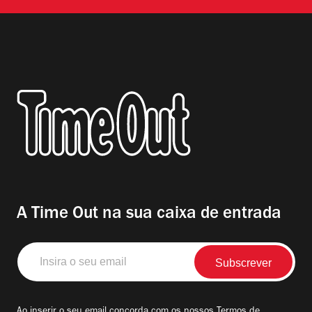
A Time Out na sua caixa de entrada
Insira
o
seu
email
Ao inserir o seu email concorda com os nossos
Termos de