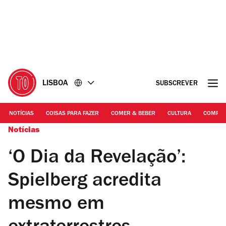
Ir
Ir
para
para
o
o
conteúdo
rodapé
LISBOA
SUBSCREVER
NOTÍCIAS
COISAS PARA FAZER
COMER & BEBER
CULTURA
COMPR
Notícias
‘O Dia da Revelação’:
Spielberg acredita
mesmo em