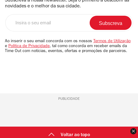
Subscreva a nossa newsletter. Seja o primerio a descobrir as
novidades e o melhor da sua cidade.
Insira
o
seu
email
Ao inserir o seu email concorda com os nossos
Termos de Utilização
e
Política de Privacidade
, tal como concorda em receber emails da
Time Out com notícias, eventos, ofertas e promoções de parceiros.
PUBLICIDADE
F
Voltar ao topo