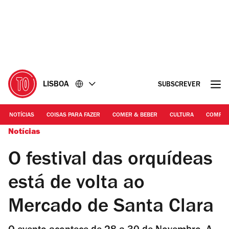
Ir
Ir
para
para
o
o
conteúdo
rodapé
LISBOA
SUBSCREVER
NOTÍCIAS
COISAS PARA FAZER
COMER & BEBER
CULTURA
COMPR
Notícias
O festival das orquídeas
está de volta ao
Mercado de Santa Clara