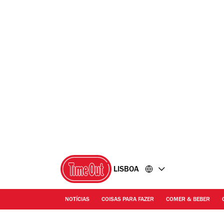
Ir
Ir
para
para
o
o
conteúdo
rodapé
LISBOA
NOTÍCIAS
COISAS PARA FAZER
COMER & BEBER