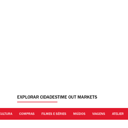
EXPLORAR CIDADES
TIME OUT MARKETS
CULTURA
COMPRAS
FILMES E SÉRIES
MIÚDOS
VIAGENS
ATELIER