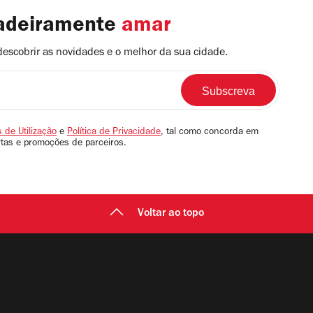
dadeiramente
amar
descobrir as novidades e o melhor da sua cidade.
 de Utilização
e
Política de Privacidade
, tal como concorda em
rtas e promoções de parceiros.
Voltar ao topo