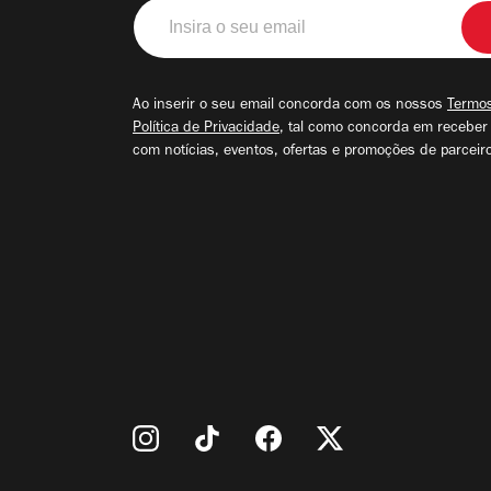
Insira
o
seu
email
Ao inserir o seu email concorda com os nossos
Termos
Política de Privacidade
, tal como concorda em receber
com notícias, eventos, ofertas e promoções de parceir