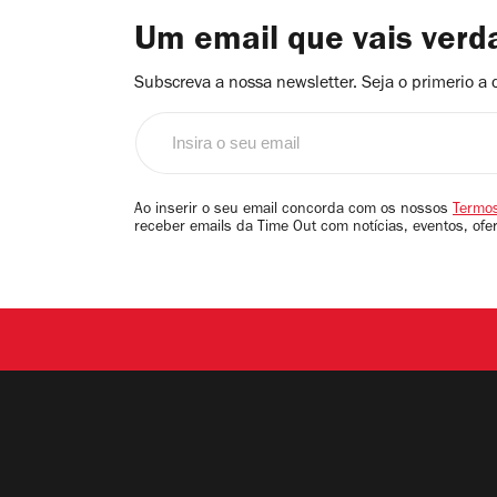
Um email que vais ver
Subscreva a nossa newsletter. Seja o primerio a 
Insira
o
seu
email
Ao inserir o seu email concorda com os nossos
Termos
receber emails da Time Out com notícias, eventos, ofe