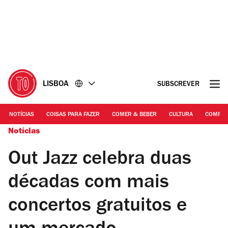
Ir
Ir
para
para
o
o
conteúdo
rodapé
LISBOA
SUBSCREVER
NOTÍCIAS
COISAS PARA FAZER
COMER & BEBER
CULTURA
COMPR
Notícias
Out Jazz celebra duas
décadas com mais
concertos gratuitos e