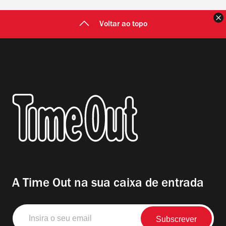
F
Voltar ao topo
A Time Out na sua caixa de entrada
Insira
o