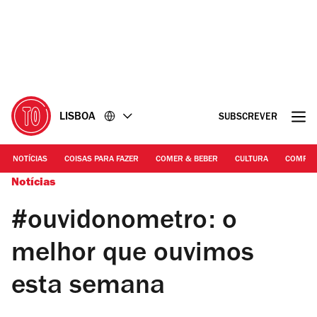
Ir
Ir
para
para
o
o
conteúdo
rodapé
LISBOA
SUBSCREVER
NOTÍCIAS
COISAS PARA FAZER
COMER & BEBER
CULTURA
COMPR
Notícias
#ouvidonometro: o
melhor que ouvimos
esta semana