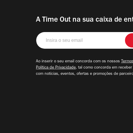
A Time Out na sua caixa de en
Insira
o
seu
email
Ao inserir o seu email concorda com os nossos
Termos
Política de Privacidade
, tal como concorda em receber
com notícias, eventos, ofertas e promoções de parceir