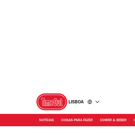
Ir
Ir
para
para
o
o
conteúdo
rodapé
LISBOA
NOTÍCIAS
COISAS PARA FAZER
COMER & BEBER