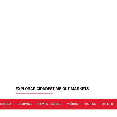
EXPLORAR CIDADES
TIME OUT MARKETS
CULTURA
COMPRAS
FILMES E SÉRIES
MIÚDOS
VIAGENS
ATELIER