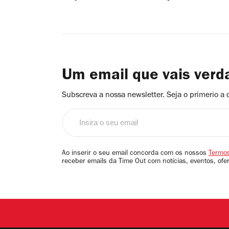
Um email que vais ver
Subscreva a nossa newsletter. Seja o primerio a 
Insira
o
seu
email
Ao inserir o seu email concorda com os nossos
Termos
receber emails da Time Out com notícias, eventos, ofe