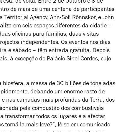
a
está de volta. Entre 2 de Outubro e 8 de
ntro de mais de uma centena de participantes
 Territorial Agency, Ann-Sofi Rönnskog e John
liza em seis espaços diferentes da cidade –
duas oficinas para famílias, duas visitas
ojectos independentes. Os eventos nos dias
eira e sábado – têm entrada gratuita. Depois
ais, à excepção do Palácio Sinel Cordes, cujo
biosfera, a massa de 30 biliões de toneladas
 rapidamente, deixando um enorme rasto de
ie e nas camadas mais profundas da Terra, dos
lsionada pela combustão dos combustíveis
á a transformar todos os lugares e a afectar
s torná-la mais leve?”, lê-se em comunicado