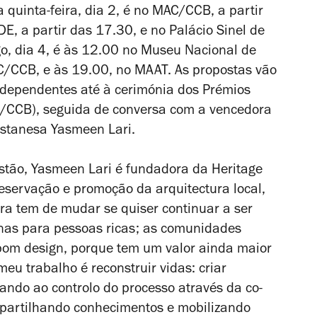
quinta-feira, dia 2, é no MAC/CCB, a partir
E, a partir das 17.30, e no Palácio Sinel de
o, dia 4, é às 12.00 no Museu Nacional de
/CCB, e às 19.00, no MAAT. As propostas vão
ndependentes até à cerimónia dos Prémios
C/CCB), seguida de conversa com a vencedora
istanesa Yasmeen Lari.
stão, Yasmeen Lari é fundadora da Heritage
eservação e promoção da arquitectura local,
ura tem de mudar se quiser continuar a ser
enas para pessoas ricas; as comunidades
bom design, porque tem um valor ainda maior
meu trabalho é reconstruir vidas: criar
ando ao controlo do processo através da co-
o partilhando conhecimentos e mobilizando