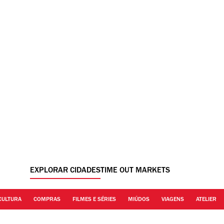
EXPLORAR CIDADES
TIME OUT MARKETS
CULTURA
COMPRAS
FILMES E SÉRIES
MIÚDOS
VIAGENS
ATELIER