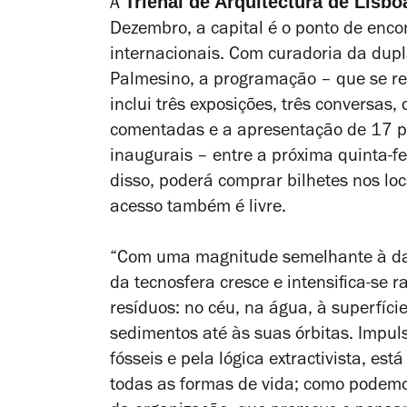
Trienal de Arquitectura de Lisbo
A
Dezembro, a capital é o ponto de enco
internacionais. Com curadoria da dupla
Palmesino, a programação – que se rea
inclui três exposições, três conversas, 
comentadas e a apresentação de 17 pr
inaugurais – entre a próxima quinta-f
disso, poderá comprar bilhetes nos loc
acesso também é livre.
“Com uma magnitude semelhante à da 
da tecnosfera cresce e intensifica-se
resíduos: no céu, na água, à superfíc
sedimentos até às suas órbitas. Impu
fósseis e pela lógica extractivista, est
todas as formas de vida; como podemo