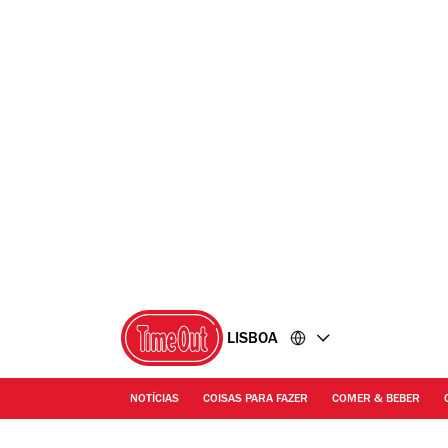
Ir
Ir
para
para
o
o
conteúdo
rodapé
LISBOA
NOTÍCIAS
COISAS PARA FAZER
COMER & BEBER