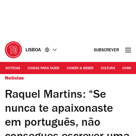
Ir
Ir
para
para
o
o
conteúdo
rodapé
LISBOA
SUBSCREVER
NOTÍCIAS
COISAS PARA FAZER
COMER & BEBER
CULTURA
COMPR
Notícias
Raquel Martins: “Se
nunca te apaixonaste
em português, não