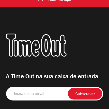
Voltar ao topo
A Time Out na sua caixa de entrada
Insira
o
seu
email