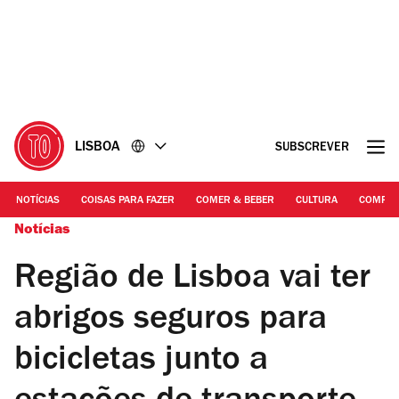
Ir
Ir
para
para
o
o
conteúdo
rodapé
LISBOA
SUBSCREVER
NOTÍCIAS
COISAS PARA FAZER
COMER & BEBER
CULTURA
COMPR
Notícias
Região de Lisboa vai ter
abrigos seguros para
bicicletas junto a