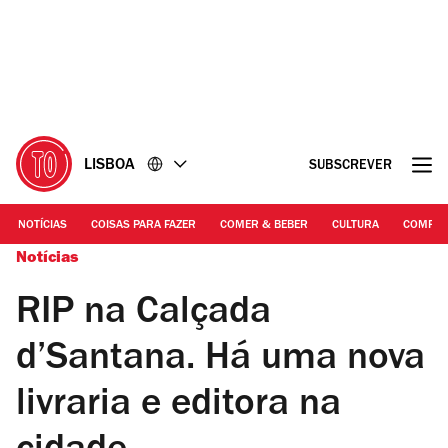
Ir
Ir
para
para
o
o
conteúdo
rodapé
LISBOA
SUBSCREVER
NOTÍCIAS
COISAS PARA FAZER
COMER & BEBER
CULTURA
COMPR
Notícias
RIP na Calçada
d’Santana. Há uma nova
livraria e editora na