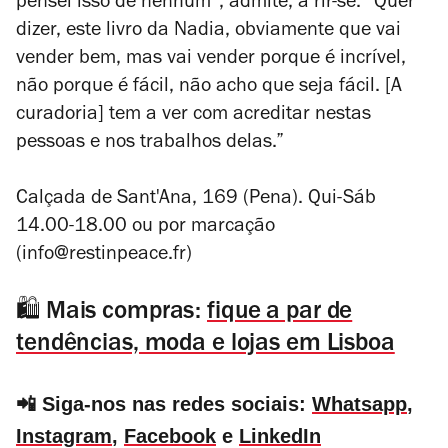
pensei isso de nenhum”, admite, a rir-se. “Quer
dizer, este livro da Nadia, obviamente que vai
vender bem, mas vai vender porque é incrível,
não porque é fácil, não acho que seja fácil. [A
curadoria] tem a ver com acreditar nestas
pessoas e nos trabalhos delas.”
Calçada de Sant'Ana, 169 (Pena). Qui-Sáb
14.00-18.00 ou por marcação
(info@restinpeace.fr)
🛍️ Mais compras:
fique a par de
tendências, moda e lojas em Lisboa
📲 Siga-nos nas redes sociais:
Whatsapp
,
Instagram
,
Facebook
e
LinkedIn