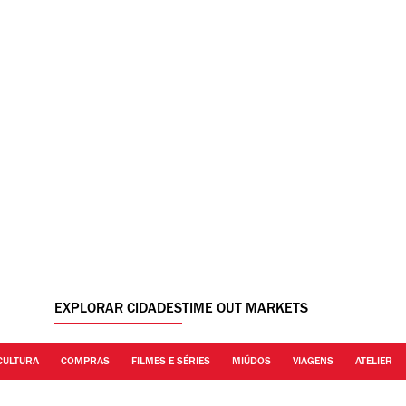
EXPLORAR CIDADES
TIME OUT MARKETS
CULTURA
COMPRAS
FILMES E SÉRIES
MIÚDOS
VIAGENS
ATELIER