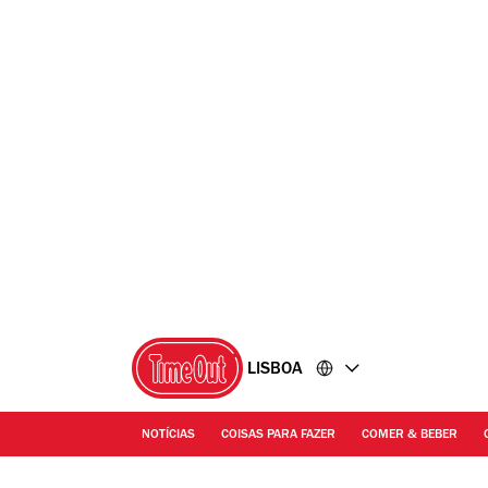
Ir
Ir
para
para
o
o
conteúdo
rodapé
LISBOA
NOTÍCIAS
COISAS PARA FAZER
COMER & BEBER