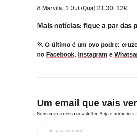
8 Marvila. 1 Out (Qua) 21.30. 12€
Mais notícias:
fique a par das 
🏃 O último é um ovo podre: cruz
no
Facebook
,
Instagram
e
Whatsa
Um email que vais ve
Subscreva a nossa newsletter. Seja o primerio a 
Insira
o