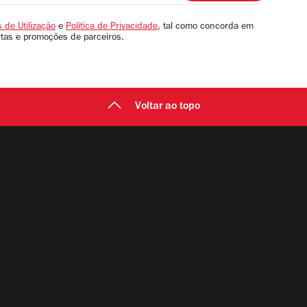
 de Utilização
e
Política de Privacidade
, tal como concorda em
rtas e promoções de parceiros.
Voltar ao topo