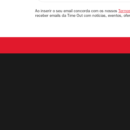
seu
email
Ao inserir o seu email concorda com os nossos
Termos
receber emails da Time Out com notícias, eventos, ofe