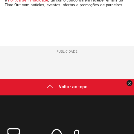
e
Política de Privacidade
, tal como concorda em receber emails da
Time Out com notícias, eventos, ofertas e promoções de parceiros.
PUBLICIDADE
F
Voltar ao topo