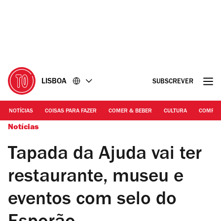
Ir
Ir
para
para
o
o
conteúdo
rodapé
LISBOA
SUBSCREVER
NOTÍCIAS
COISAS PARA FAZER
COMER & BEBER
CULTURA
COMPR
Notícias
Tapada da Ajuda vai ter
restaurante, museu e
eventos com selo do