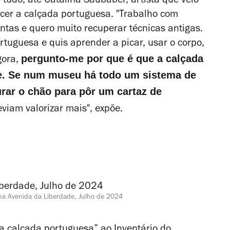
 tudo, até
Catalina Saubaber,
artista que veio
er a calçada portuguesa. "T
rabalho com
tas e quero muito recuperar técnicas antigas.
rtuguesa e quis aprender a picar, usar o corpo,
pergunto-me por que é que a calçada
gora,
te. Se num museu há todo um sistema de
rar o chão para pôr um cartaz de
viam valorizar mais", expõe.
na Avenida da Liberdade, Julho de 2024
da calçada portuguesa” ao Inventário do