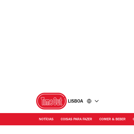
Ir
Ir
para
para
o
o
conteúdo
rodapé
LISBOA
NOTÍCIAS
COISAS PARA FAZER
COMER & BEBER