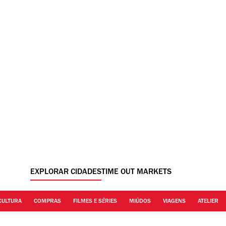
EXPLORAR CIDADES
TIME OUT MARKETS
CULTURA
COMPRAS
FILMES E SÉRIES
MIÚDOS
VIAGENS
ATELIER