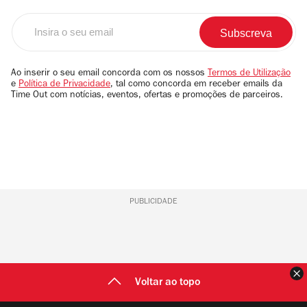
Insira
o
seu
email
Ao inserir o seu email concorda com os nossos
Termos de Utilização
e
Política de Privacidade
, tal como concorda em receber emails da
Time Out com notícias, eventos, ofertas e promoções de parceiros.
PUBLICIDADE
F
Voltar ao topo