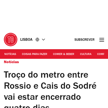
Ir
Ir
para
para
o
o
conteúdo
rodapé
LISBOA
SUBSCREVER
NOTÍCIAS
COISAS PARA FAZER
COMER & BEBER
CULTURA
COMPR
Notícias
Troço do metro entre
Rossio e Cais do Sodré
vai estar encerrado