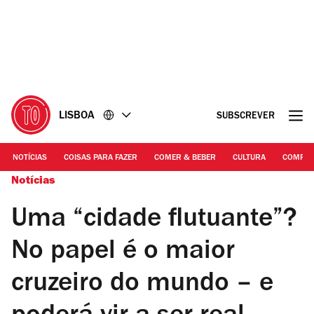
Ir
Ir
para
para
o
o
conteúdo
rodapé
LISBOA
SUBSCREVER
NOTÍCIAS
COISAS PARA FAZER
COMER & BEBER
CULTURA
COMPR
Notícias
Uma “cidade flutuante”?
No papel é o maior
cruzeiro do mundo – e