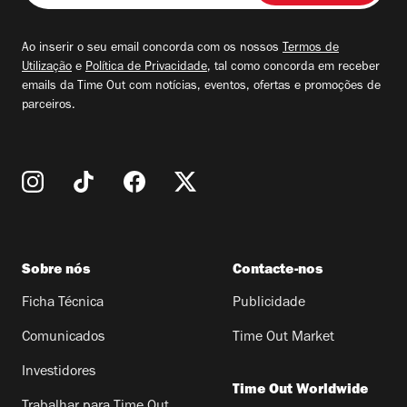
seu
email
Ao inserir o seu email concorda com os nossos
Termos de
Utilização
e
Política de Privacidade
, tal como concorda em receber
emails da Time Out com notícias, eventos, ofertas e promoções de
parceiros.
Sobre nós
Contacte-nos
Ficha Técnica
Publicidade
Comunicados
Time Out Market
Investidores
Time Out Worldwide
Trabalhar para Time Out