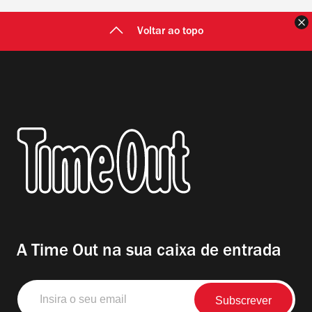
F
Voltar ao topo
A Time Out na sua caixa de entrada
Insira
o