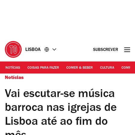
Ir
Ir
para
para
o
o
conteúdo
rodapé
LISBOA
SUBSCREVER
NOTÍCIAS
COISAS PARA FAZER
COMER & BEBER
CULTURA
COMPR
Notícias
Vai escutar-se música
barroca nas igrejas de
Lisboa até ao fim do