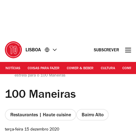
Ir
Ir
para
para
o
o
conteúdo
rodapé
LISBOA
SUBSCREVER
NOTÍCIAS
COISAS PARA FAZER
COMER & BEBER
CULTURA
COMPR
Fotografia: Arlindo Camacho | Ljubomir venceu a primeira
estrela para o 100 Maneiras
100 Maneiras
Restaurantes | Haute cuisine
Bairro Alto
terça-feira 15 dezembro 2020