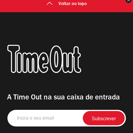
F
Voltar ao topo
A Time Out na sua caixa de entrada
Insira
o
seu