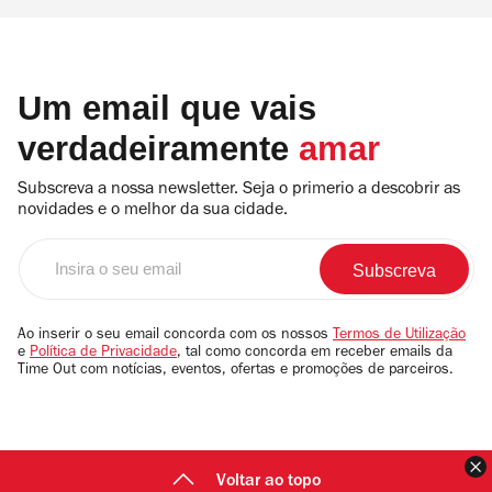
Um email que vais
verdadeiramente
amar
Subscreva a nossa newsletter. Seja o primerio a descobrir as
novidades e o melhor da sua cidade.
Insira
o
seu
email
Ao inserir o seu email concorda com os nossos
Termos de Utilização
e
Política de Privacidade
, tal como concorda em receber emails da
Time Out com notícias, eventos, ofertas e promoções de parceiros.
F
Voltar ao topo