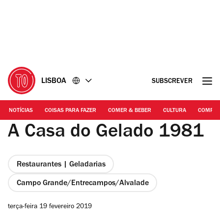
Ir
Ir
para
para
o
o
conteúdo
rodapé
LISBOA
SUBSCREVER
NOTÍCIAS
COISAS PARA FAZER
COMER & BEBER
CULTURA
COMPR
A Casa do Gelado 1981
Restaurantes | Geladarias
Campo Grande/Entrecampos/Alvalade
terça-feira 19 fevereiro 2019