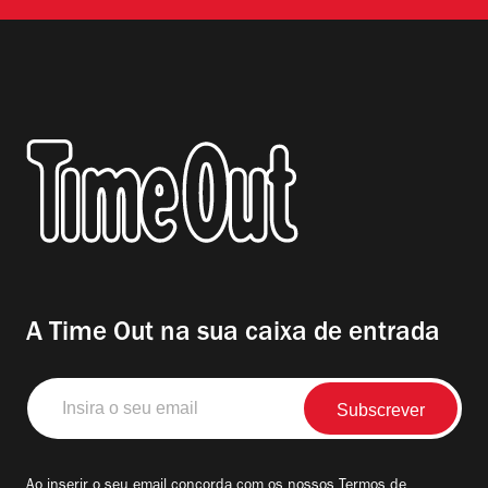
A Time Out na sua caixa de entrada
Insira
o
seu
email
Ao inserir o seu email concorda com os nossos
Termos de