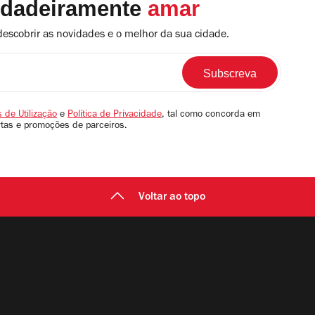
rdadeiramente
amar
descobrir as novidades e o melhor da sua cidade.
 de Utilização
e
Política de Privacidade
, tal como concorda em
rtas e promoções de parceiros.
Voltar ao topo