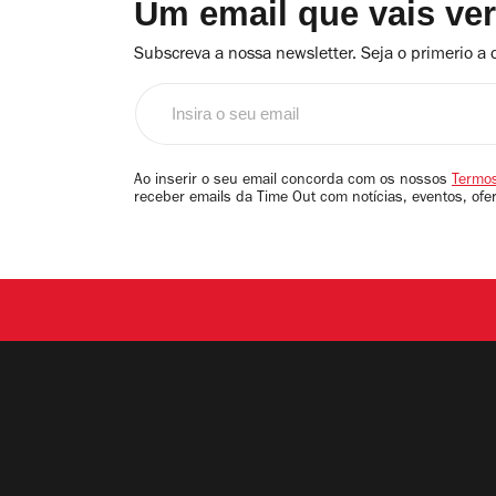
Um email que vais ve
Subscreva a nossa newsletter. Seja o primerio a 
Insira
o
seu
email
Ao inserir o seu email concorda com os nossos
Termos
receber emails da Time Out com notícias, eventos, ofe