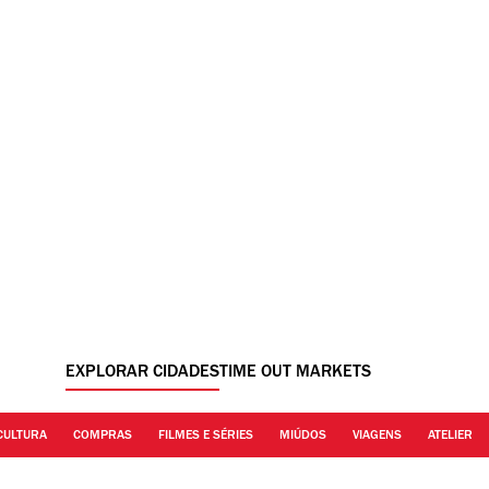
EXPLORAR CIDADES
TIME OUT MARKETS
CULTURA
COMPRAS
FILMES E SÉRIES
MIÚDOS
VIAGENS
ATELIER