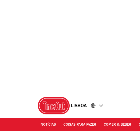
Ir
Ir
para
para
o
o
conteúdo
rodapé
LISBOA
NOTÍCIAS
COISAS PARA FAZER
COMER & BEBER