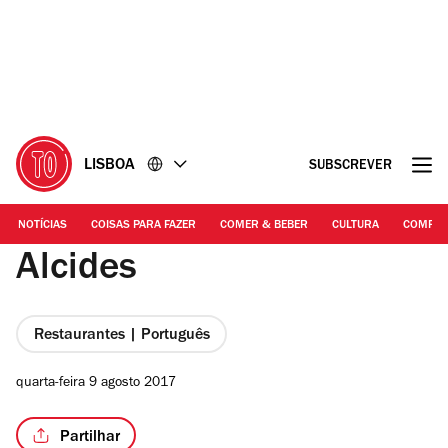
Ir
Ir
para
para
o
o
conteúdo
rodapé
LISBOA
SUBSCREVER
NOTÍCIAS
COISAS PARA FAZER
COMER & BEBER
CULTURA
COMPR
Alcides
Restaurantes | Português
quarta-feira 9 agosto 2017
Partilhar