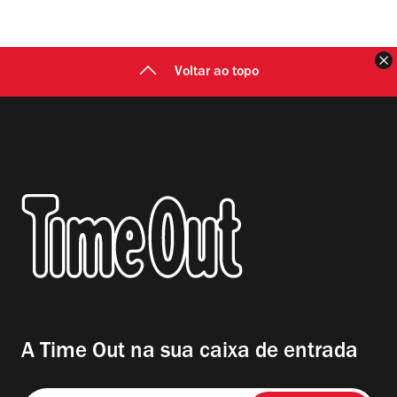
F
Voltar ao topo
A Time Out na sua caixa de entrada