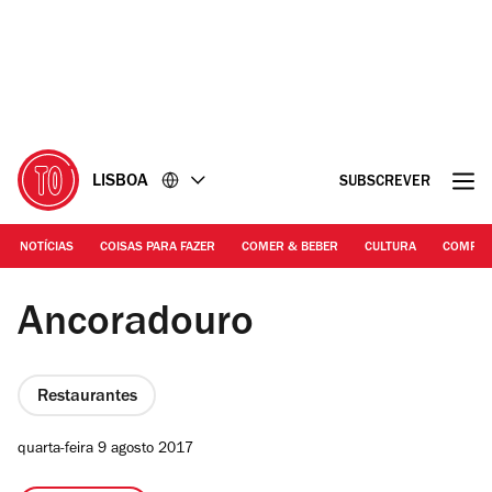
Ir
Ir
para
para
o
o
conteúdo
rodapé
LISBOA
SUBSCREVER
NOTÍCIAS
COISAS PARA FAZER
COMER & BEBER
CULTURA
COMPR
©DR
Ancoradouro
Restaurantes
quarta-feira 9 agosto 2017