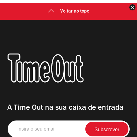
F
Voltar ao topo
A Time Out na sua caixa de entrada
Insira
o