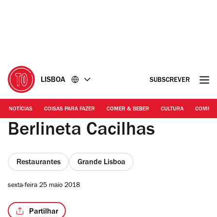
Ir
Ir
para
para
o
o
conteúdo
rodapé
LISBOA
SUBSCREVER
NOTÍCIAS
COISAS PARA FAZER
COMER & BEBER
CULTURA
COMPR
Berlineta Cacilhas
Restaurantes
Grande Lisboa
sexta-feira 25 maio 2018
Partilhar