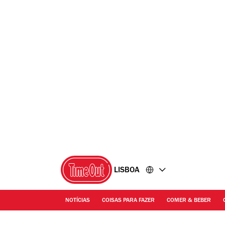
Ir
Ir
para
para
o
o
conteúdo
rodapé
LISBOA
NOTÍCIAS
COISAS PARA FAZER
COMER & BEBER