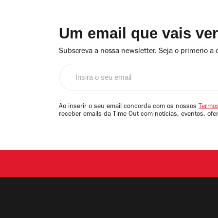
Um email que vais ve
Subscreva a nossa newsletter. Seja o primerio a 
Insira
o
seu
email
Ao inserir o seu email concorda com os nossos
Termos
receber emails da Time Out com notícias, eventos, ofe