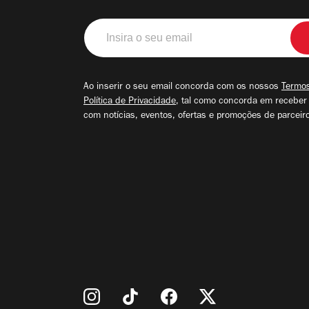
Insira
o
seu
email
Ao inserir o seu email concorda com os nossos
Termos
Política de Privacidade
, tal como concorda em receber
com notícias, eventos, ofertas e promoções de parceir