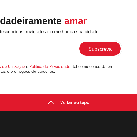
rdadeiramente
amar
descobrir as novidades e o melhor da sua cidade.
 de Utilização
e
Política de Privacidade
, tal como concorda em
rtas e promoções de parceiros.
Voltar ao topo