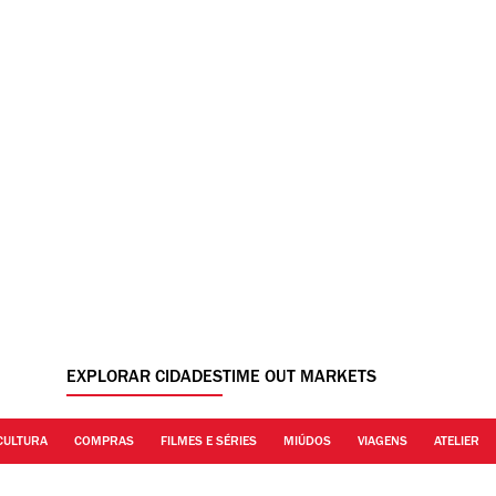
EXPLORAR CIDADES
TIME OUT MARKETS
CULTURA
COMPRAS
FILMES E SÉRIES
MIÚDOS
VIAGENS
ATELIER