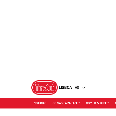
Ir
Ir
para
para
o
o
conteúdo
rodapé
LISBOA
NOTÍCIAS
COISAS PARA FAZER
COMER & BEBER