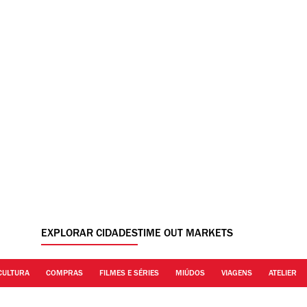
EXPLORAR CIDADES
TIME OUT MARKETS
CULTURA
COMPRAS
FILMES E SÉRIES
MIÚDOS
VIAGENS
ATELIER