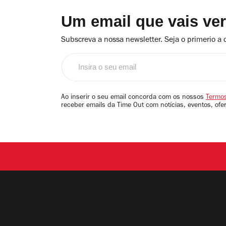
Um email que vais ve
Subscreva a nossa newsletter. Seja o primerio a 
Insira
o
seu
email
Ao inserir o seu email concorda com os nossos
Termos
receber emails da Time Out com notícias, eventos, ofe