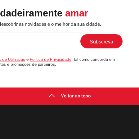
rdadeiramente
amar
descobrir as novidades e o melhor da sua cidade.
 de Utilização
e
Política de Privacidade
, tal como concorda em
rtas e promoções de parceiros.
Voltar ao topo