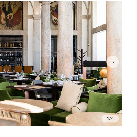
/4
©I