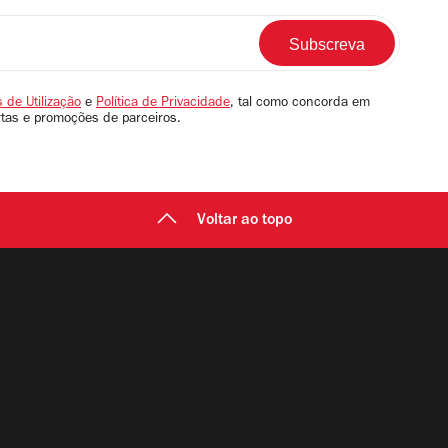
 de Utilização
e
Política de Privacidade
, tal como concorda em
rtas e promoções de parceiros.
Voltar ao topo