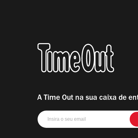
A Time Out na sua caixa de en
Insira
o
seu
email