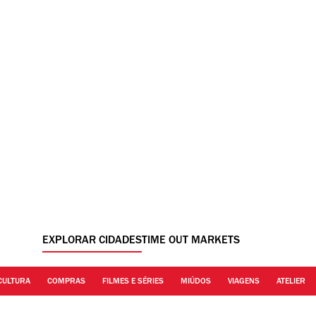
EXPLORAR CIDADES
TIME OUT MARKETS
CULTURA
COMPRAS
FILMES E SÉRIES
MIÚDOS
VIAGENS
ATELIER