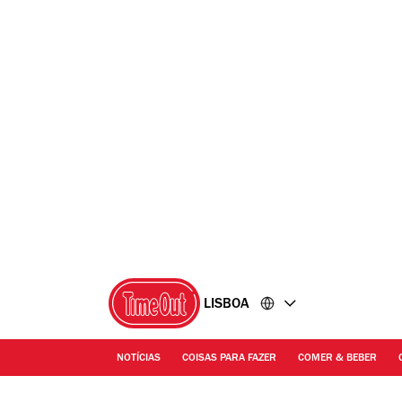
Ir
Ir
para
para
o
o
conteúdo
rodapé
LISBOA
NOTÍCIAS
COISAS PARA FAZER
COMER & BEBER